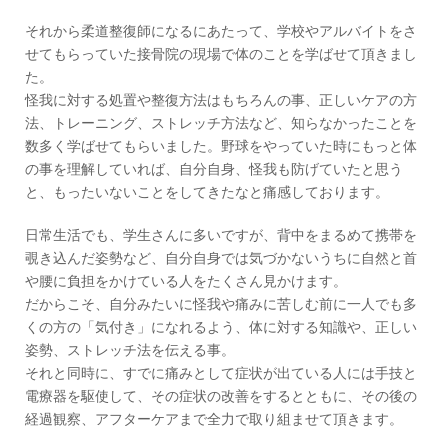
それから柔道整復師になるにあたって、学校やアルバイトをさ
せてもらっていた接骨院の現場で体のことを学ばせて頂きまし
た。
怪我に対する処置や整復方法はもちろんの事、正しいケアの方
法、トレーニング、ストレッチ方法など、知らなかったことを
数多く学ばせてもらいました。野球をやっていた時にもっと体
の事を理解していれば、自分自身、怪我も防げていたと思う
と、もったいないことをしてきたなと痛感しております。
日常生活でも、学生さんに多いですが、背中をまるめて携帯を
覗き込んだ姿勢など、自分自身では気づかないうちに自然と首
や腰に負担をかけている人をたくさん見かけます。
だからこそ、自分みたいに怪我や痛みに苦しむ前に一人でも多
くの方の「気付き」になれるよう、体に対する知識や、正しい
姿勢、ストレッチ法を伝える事。
それと同時に、すでに痛みとして症状が出ている人には手技と
電療器を駆使して、その症状の改善をするとともに、その後の
経過観察、アフターケアまで全力で取り組ませて頂きます。